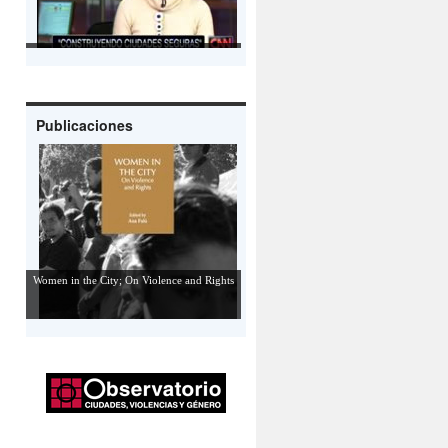
Entrevista a Marisol Saborido
Publicaciones
Women in the City; On Violence and Rights