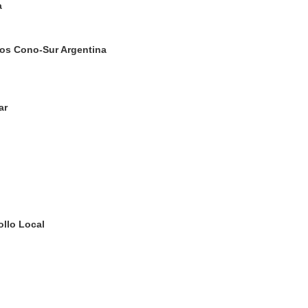
a
ios Cono-Sur Argentina
ar
ollo Local